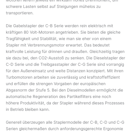
Motoren liefern jeweils ein wirksam hohes Drehmoment, um
schwere Lasten selbst auf Steigungen mühelos zu
transportieren.
Die Gabelstapler der C-B Serie werden rein elektrisch mit
kräftigen 80 Volt-Motoren angetrieben. Sie bieten die gleiche
Tragfähigkeit und Stabilität, wie man sie eher von einem
Stapler mit Verbrennungsmotor erwartet. Das bedeutet
kraftvolle Leistung für drinnen und draußen. Gleichzeitig tragen
sie dazu bei, den CO2-Ausstoß zu senken. Die Dieselstapler der
C-D Serie und die Treibgasstapler der C-G Serie sind vorrangig
für den Außeneinsatz und weite Distanzen konzipiert. Mit ihren
Turbomotoren arbeiten sie zuverlässig und kraftstoffeffizient
und erfüllen die strengen Vorgaben der europäischen
Abgasnorm der Stufe 5. Bei den Dieselmodellen ermöglicht die
automatische Regeneration des Partikelfilters eine noch
höhere Produktivität, da der Stapler während dieses Prozesses
in Betrieb bleiben kann.
Generell überzeugen alle Staplermodelle der C-B, C-D und C-G
Serien gleichermaßen durch anforderungsgerechte Ergonomie