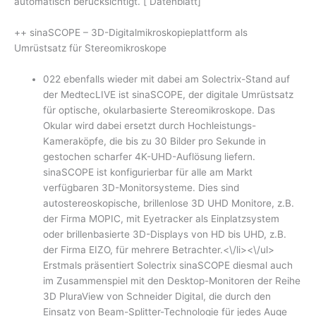
automatisch berücksichtigt. [ Datenblatt]
++ sinaSCOPE – 3D-Digitalmikroskopieplattform als
Umrüstsatz für Stereomikroskope
022 ebenfalls wieder mit dabei am Solectrix-Stand auf
der MedtecLIVE ist sinaSCOPE, der digitale Umrüstsatz
für optische, okularbasierte Stereomikroskope. Das
Okular wird dabei ersetzt durch Hochleistungs-
Kameraköpfe, die bis zu 30 Bilder pro Sekunde in
gestochen scharfer 4K-UHD-Auflösung liefern.
sinaSCOPE ist konfigurierbar für alle am Markt
verfügbaren 3D-Monitorsysteme. Dies sind
autostereoskopische, brillenlose 3D UHD Monitore, z.B.
der Firma MOPIC, mit Eyetracker als Einplatzsystem
oder brillenbasierte 3D-Displays von HD bis UHD, z.B.
der Firma EIZO, für mehrere Betrachter.<\/li><\/ul>
Erstmals präsentiert Solectrix sinaSCOPE diesmal auch
im Zusammenspiel mit den Desktop-Monitoren der Reihe
3D PluraView von Schneider Digital, die durch den
Einsatz von Beam-Splitter-Technologie für jedes Auge