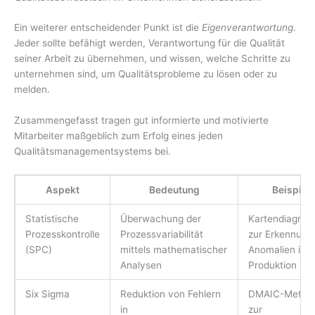
Ein weiterer entscheidender Punkt ist die
Eigenverantwortung
.
Jeder sollte befähigt werden, Verantwortung für die Qualität
seiner Arbeit zu übernehmen, und wissen, welche Schritte zu
unternehmen sind, um Qualitätsprobleme zu lösen oder zu
melden.
Zusammengefasst tragen gut informierte und motivierte
Mitarbeiter maßgeblich zum Erfolg eines jeden
Qualitätsmanagementsystems bei.
Aspekt
Bedeutung
Beispiel
Statistische
Überwachung der
Kartendiagra
Prozesskontrolle
Prozessvariabilität
zur Erkennung
(SPC)
mittels mathematischer
Anomalien in d
Analysen
Produktion
Six Sigma
Reduktion von Fehlern
DMAIC-Metho
in
zur