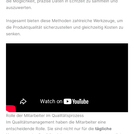
die Möglichkeit, präzise Daten in Echtzeit zu sammeln und
auszuwerten.
Insgesamt bieten diese Methoden zahlreiche Werkzeuge, um
die Produktqualität sicherzustellen und gleichzeitig Kosten zu
senken.
Rolle der Mitarbeiter im Qualitätsprozess
Im Qualitätsmanagement haben die Mitarbeiter eine
entscheidende Rolle. Sie sind nicht nur für die
tägliche