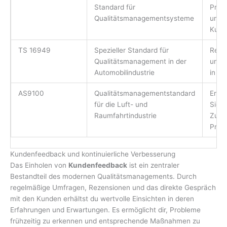
Standard für
Proz
Qualitätsmanagementsysteme
und 
Kund
TS 16949
Spezieller Standard für
Reduk
Qualitätsmanagement in der
und 
Automobilindustrie
in de
AS9100
Qualitätsmanagementstandard
Erhö
für die Luft- und
Siche
Raumfahrtindustrie
Zuver
Prod
Kundenfeedback und kontinuierliche Verbesserung
Das Einholen von
Kundenfeedback
ist ein zentraler
Bestandteil des modernen Qualitätsmanagements. Durch
regelmäßige Umfragen, Rezensionen und das direkte Gespräch
mit den Kunden erhältst du wertvolle Einsichten in deren
Erfahrungen und Erwartungen. Es ermöglicht dir, Probleme
frühzeitig zu erkennen und entsprechende Maßnahmen zu