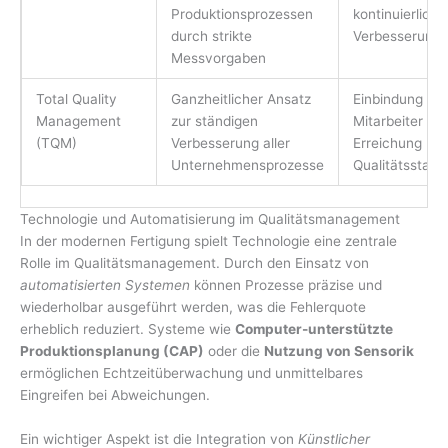
Produktionsprozessen
kontinuierliche
durch strikte
Verbesserung
Messvorgaben
Total Quality
Ganzheitlicher Ansatz
Einbindung alle
Management
zur ständigen
Mitarbeiter zur
(TQM)
Verbesserung aller
Erreichung ho
Unternehmensprozesse
Qualitätsstand
Technologie und Automatisierung im Qualitätsmanagement
In der modernen Fertigung spielt Technologie eine zentrale
Rolle im Qualitätsmanagement. Durch den Einsatz von
automatisierten Systemen
können Prozesse präzise und
wiederholbar ausgeführt werden, was die Fehlerquote
erheblich reduziert. Systeme wie
Computer-unterstützte
Produktionsplanung (CAP)
oder die
Nutzung von Sensorik
ermöglichen Echtzeitüberwachung und unmittelbares
Eingreifen bei Abweichungen.
Ein wichtiger Aspekt ist die Integration von
Künstlicher