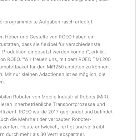
 vorprogrammierte Aufgaben rasch erledigt.
er, Heber und Gestelle von ROEQ haben ein
statten, dass sie flexibel für verschiedenste
r Produktion eingesetzt werden können”, erklärt
 von ROEQ. “Wir freuen uns, mit dem ROEQ TML200
mplettpaket für den MiR250 anbieten zu können.
n: Mit nur kleinen Adaptionen ist es möglich, die
n.”
ilen Roboter von Mobile Industrial Robots (MiR).
ieren innerbetriebliche Transportprozesse und
ffizient. ROEQ wurde 2017 gegründet und befindet
Auch die Mehrheit der verbauten Roboter-
nten. Heute entwickelt, fertigt und vertreibt
n durch mehr als 80 Vertriebspartner.