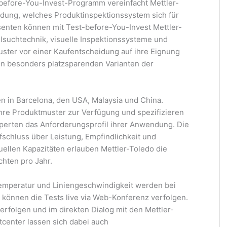
-before-You-Invest-Programm vereinfacht Mettler-
indung, welches Produktinspektionssystem sich für
senten können mit Test-before-You-Invest Mettler-
suchtechnik, visuelle Inspektionssysteme und
ster vor einer Kaufentscheidung auf ihre Eignung
den besonders platzsparenden Varianten der
en in Barcelona, den USA, Malaysia und China.
ihre Produktmuster zur Verfügung und spezifizieren
perten das Anforderungsprofil ihrer Anwendung. Die
fschluss über Leistung, Empfindlichkeit und
tuellen Kapazitäten erlauben Mettler-Toledo die
chten pro Jahr.
mperatur und Liniengeschwindigkeit werden bei
 können die Tests live via Web-Konferenz verfolgen.
erfolgen und im direkten Dialog mit den Mettler-
tcenter lassen sich dabei auch