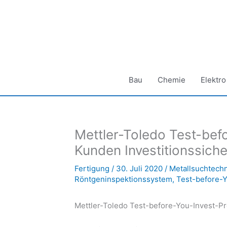
Zum
Inhalt
springen
Bau
Chemie
Elektro
Mettler-Toledo Test-bef
Kunden Investitionssiche
Fertigung
/
30. Juli 2020
/
Metallsuchtechn
Röntgeninspektionssystem
,
Test-before-Y
Mettler-Toledo Test-before-You-Invest-Pr