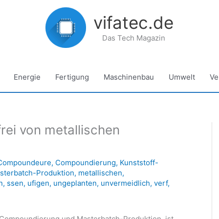
vifatec.de
Das Tech Magazin
Energie
Fertigung
Maschinenbau
Umwelt
Ve
ei von metallischen
Compoundeure
,
Compoundierung
,
Kunststoff-
sterbatch-Produktion
,
metallischen
,
n
,
ssen
,
ufigen
,
ungeplanten
,
unvermeidlich
,
verf
,
e Compoundierung und Masterbatch-Produktion, ist