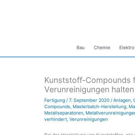
Zum
Inhalt
springen
Bau
Chemie
Elektro
Kunststoff-Compounds fr
Verunreinigungen halten
Fertigung
/
7. September 2020
/
Anlagen
,
Compounds
,
Masterbatch-Herstellung
,
Ma
Metallseparatoren
,
Metallverunreinigunge
verhindert
,
Verunreinigungen
Bei der Herstellung von Kunststoffen, wi