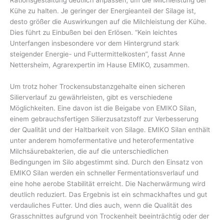
Rationsgestaltung deutlich anpassen, um die Milchleistung der
Kühe zu halten. Je geringer der Energieanteil der Silage ist,
desto größer die Auswirkungen auf die Milchleistung der Kühe.
Dies führt zu Einbußen bei den Erlösen. “Kein leichtes
Unterfangen insbesondere vor dem Hintergrund stark
steigender Energie- und Futtermittelkosten”, fasst Anne
Nettersheim, Agrarexpertin im Hause EMIKO, zusammen.
Um trotz hoher Trockensubstanzgehalte einen sicheren
Silierverlauf zu gewährleisten, gibt es verschiedene
Möglichkeiten. Eine davon ist die Beigabe von EMIKO Silan,
einem gebrauchsfertigen Silierzusatzstoff zur Verbesserung
der Qualität und der Haltbarkeit von Silage. EMIKO Silan enthält
unter anderem homofermentative und heterofermentative
Milchsäurebakterien, die auf die unterschiedlichen
Bedingungen im Silo abgestimmt sind. Durch den Einsatz von
EMIKO Silan werden ein schneller Fermentationsverlauf und
eine hohe aerobe Stabilität erreicht. Die Nacherwärmung wird
deutlich reduziert. Das Ergebnis ist ein schmackhaftes und gut
verdauliches Futter. Und dies auch, wenn die Qualität des
Grasschnittes aufgrund von Trockenheit beeinträchtig oder der