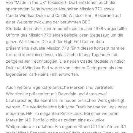
von “Made in the UK” fokussiert. Dort entstehen auch die
spannenden Schallwandler-Neuheiten Mission 770 sowie
Castle Windsor Duke und Castle Windsor Earl. Basierend auf
einer Weiterentwicklung der berühmten BBC
Studiolautsprecher konnte bereits die im Jahr 1978 vorgestellte
Urform des Mission 770 einen beispiellosen Siegeszug um die
ganze Welt feiern. Die auf der High End Convention
präsentierte aktuelle Mission 770 führt dieses Konzept nahtlos
fort und kombiniert dessen klassische Klang-Tugenden mit
zeitgemäßen Technologien. Die neuen Castle Modelle Windsor
Duke und Windsor Earl wurde von keinem Geringeren als dem
legendären Karl-Heinz Fink entworfen.
Auch weitere legendäre britische Marken sind vertreten:
Wharfedale präsentiert mit Dovedale und Aston zwei
Lautsprecher, die ebenfalls im neuen britischen Werk gefertigt
werden. Die wiederbelebte britische Traditionsmarke Leak zeigt
modernes HiFi im eleganten Retro-Look. Bei einer weiteren
Marke im IAD Portfolio gibt es zudem eine exklusive
Weltpremiere zu erleben: Am eigenen Stand C114 im Atrium 3.1
stellt Wilson Benesch den neuen Edellautsprecher Omnium vor.