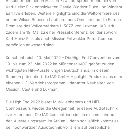
Besucher den neuen Mission 770 Lautsprecher und die von
Karl-Heinz Fink entwickelten Castle Windsor Duke und Windsor
Earl live erleben. Weitere Highlights sind die Weltpremiere des
neuen Wilson Benesch Lautsprechers Omnium und die Europa-
Premiere des Vollverstärkers L-507Z von Luxman. IAD lädt
zudem am 19. Mai zu einer Pressekonferenz, bei der sowohl
Karl-Heinz Fink als auch Mission Entwickler Peter Comeau
persönlich anwesend sind.
Korschenbroich, 10. Mai 2022 – Die High End Convention vom
19. bis zum 22. Mai 2022 im Münchner MOC gehört zu den
wichtigsten HiFi-Ausstellungen Deutschlands. In diesem
Rahmen präsentiert die IAD GmbH Highlight-Produkte aus dem
eigenen HiFi-Vertriebsprogramm – darunter Neuheiten von
Mission, Castle und Luxman.
Die High End 2022 bietet Musikliebhabern und HiFi-
Connoisseurs wieder die Gelegenheit, erlesene Audiotechnik
live zu erleben. Die IAD konzentriert sich in diesem Jahr auf
den Ausstellungsraum im Atrium – denn schließlich kommt es
bei hochwertiger Audiotechnik vor allem auf persönliche