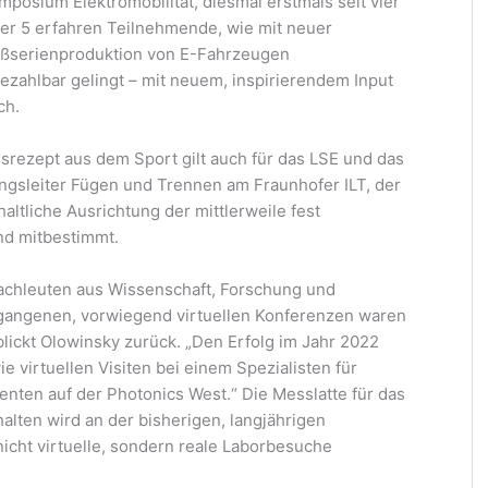
mposium Elektromobilität, diesmal erstmals seit vier
er 5 erfahren Teilnehmende, wie mit neuer
oßserienproduktion von E-Fahrzeugen
bezahlbar gelingt – mit neuem, inspirierendem Input
ch.
srezept aus dem Sport gilt auch für das LSE und das
ngsleiter Fügen und Trennen am Fraunhofer ILT, der
haltliche Ausrichtung der mittlerweile fest
nd mitbestimmt.
chleuten aus Wissenschaft, Forschung und
egangenen, vorwiegend virtuellen Konferenzen waren
lickt Olowinsky zurück. „Den Erfolg im Jahr 2022
 virtuellen Visiten bei einem Spezialisten für
enten auf der Photonics West.“ Die Messlatte für das
alten wird an der bisherigen, langjährigen
nicht virtuelle, sondern reale Laborbesuche