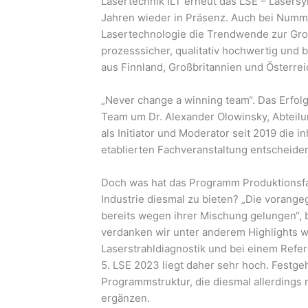
Lasertechnik ILT erneut das LSE – Lasersy
Jahren wieder in Präsenz. Auch bei Numm
Lasertechnologie die Trendwende zur Gr
prozesssicher, qualitativ hochwertig und 
aus Finnland, Großbritannien und Österrei
„Never change a winning team“. Das Erfolg
Team um Dr. Alexander Olowinsky, Abteilu
als Initiator und Moderator seit 2019 die in
etablierten Fachveranstaltung entscheide
Doch was hat das Programm Produktionsfa
Industrie diesmal zu bieten? „Die vorang
bereits wegen ihrer Mischung gelungen“, b
verdanken wir unter anderem Highlights wie
Laserstrahldiagnostik und bei einem Refer
5. LSE 2023 liegt daher sehr hoch. Festgeh
Programmstruktur, die diesmal allerdings 
ergänzen.