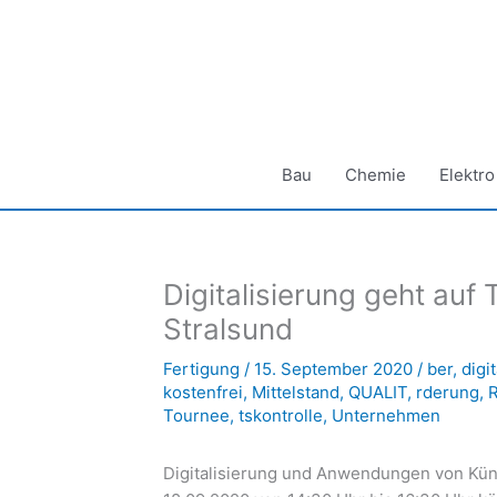
Zum
Inhalt
springen
Bau
Chemie
Elektro
Digitalisierung geht au
Stralsund
Fertigung
/
15. September 2020
/
ber
,
digi
kostenfrei
,
Mittelstand
,
QUALIT
,
rderung
,
Tournee
,
tskontrolle
,
Unternehmen
Digitalisierung und Anwendungen von Künst