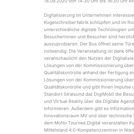
18.09.2020 von 14:30 Uhr bis 16:30 Uhr kö
Digitalisierung im Unternehmen interessier
Kugelschreiberfabrik schlüpfen und im Roa
unterschiedliche digitale Technologien un
Besucherinnen und Besucher sind herzlich
auszuprobieren. Der Bus öffnet seine Türe
notwendig. Die Veranstaltung ist dank öffe
veranschaulicht den Nutzen der Digitalisie
Lösungen von der Kommissionierung über 
Qualitätskontrolle anhand der Fertigung e
Lösungen von der Kommissionierung über 
Qualitätskontrolle und gibt Ihnen Impulse
Standort Stralsund das DigiMobil die Bes
und Virtual Reality über die Digitale Ag
informieren. Außerdem gibt es Informatio
Innovationsraum MV und über technische 
dem Motto Tournee.Digital veranstalten K
Mittelstand 4.0-Kompetenzzentren in Nie