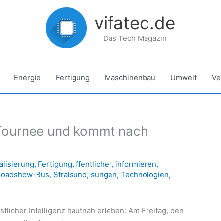
vifatec.de
Das Tech Magazin
Energie
Fertigung
Maschinenbau
Umwelt
Ve
f Tournee und kommt nach
talisierung
,
Fertigung
,
ffentlicher
,
informieren
,
Roadshow-Bus
,
Stralsund
,
sungen
,
Technologien
,
licher Intelligenz hautnah erleben: Am Freitag, den