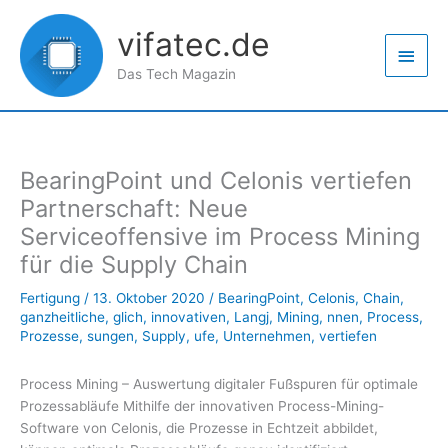
Zum
Haup
Inhalt
vifatec.de
springen
Das Tech Magazin
BearingPoint und Celonis vertiefen
Partnerschaft: Neue
Serviceoffensive im Process Mining
für die Supply Chain
Fertigung
/
13. Oktober 2020
/
BearingPoint
,
Celonis
,
Chain
,
ganzheitliche
,
glich
,
innovativen
,
Langj
,
Mining
,
nnen
,
Process
,
Prozesse
,
sungen
,
Supply
,
ufe
,
Unternehmen
,
vertiefen
Process Mining – Auswertung digitaler Fußspuren für optimale
Prozessabläufe Mithilfe der innovativen Process-Mining-
Software von Celonis, die Prozesse in Echtzeit abbildet,