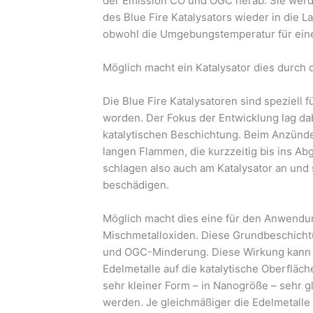
der Emission CO und OGC herab. Sie werde
des Blue Fire Katalysators wieder in die La
obwohl die Umgebungstemperatur für eine s
Möglich macht ein Katalysator dies durch d
Die Blue Fire Katalysatoren sind speziell
worden. Der Fokus der Entwicklung lag dab
katalytischen Beschichtung. Beim Anzün
langen Flammen, die kurzzeitig bis ins A
schlagen also auch am Katalysator an und s
beschädigen.
Möglich macht dies eine für den Anwendun
Mischmetalloxiden. Diese Grundbeschichtu
und OGC-Minderung. Diese Wirkung kann 
Edelmetalle auf die katalytische Oberfläche
sehr kleiner Form – in Nanogröße – sehr gl
werden. Je gleichmäßiger die Edelmetalle a