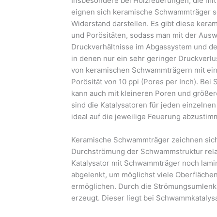
Insbesondere bei Holzfeuerungen, die mit
eignen sich keramische Schwammträger seh
Widerstand darstellen. Es gibt diese ker
und Porösitäten, sodass man mit der Aus
Druckverhältnisse im Abgassystem und d
in denen nur ein sehr geringer Druckverlu
von keramischen Schwammträgern mit eine
Porösität von 10 ppi (Pores per Inch). Be
kann auch mit kleineren Poren und größere
sind die Katalysatoren für jeden einzelne
ideal auf die jeweilige Feuerung abzustim
Keramische Schwammträger zeichnen sich 
Durchströmung der Schwammstruktur relat
Katalysator mit Schwammträger noch lamina
abgelenkt, um möglichst viele Oberfläch
ermöglichen. Durch die Strömungsumlenk
erzeugt. Dieser liegt bei Schwammkatalysat