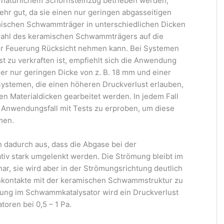
 natürlichem Schornsteinzug betrieben werden,
r gut, da sie einen nur geringen abgasseitigen
amischen Schwammträger in unterschiedlichen Dicken
wahl des keramischen Schwammträgers auf die
er Feuerung Rücksicht nehmen kann. Bei Systemen
st zu verkraften ist, empfiehlt sich die Anwendung
r nur geringen Dicke von z. B. 18 mm und einer
i Systemen, die einen höheren Druckverlust erlauben,
n Materialdicken gearbeitet werden. In jedem Fall
n Anwendungsfall mit Tests zu erproben, um diese
men.
dadurch aus, dass die Abgase bei der
iv stark umgelenkt werden. Die Strömung bleibt im
r, sie wird aber in der Strömungsrichtung deutlich
enkontakte mit der keramischen Schwammstruktur zu
ung im Schwammkatalysator wird ein Druckverlust
oren bei 0,5 – 1 Pa.