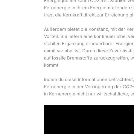
Energiequellen kaum CO2 frei. Studien ze
Kernenergie in ihrem Energiemix tendenz
trägt die Kernkraft direkt zur Erreichung gl
Außerdem bietet die Konstanz, mit der Ke
Vorteil. Sie liefern eine kontinuierliche, 
stabilen Ergänzung erneuerbarer Energien
damit variabel ist. Durch diese Zuverläss
auf fossile Brennstoffe zurückzugreifen,
kommt.
Indem du diese Informationen betrachtest, 
Kernenergie in der Verringerung der
CO2-
in Kernenergie nicht nur wirtschaftliche,