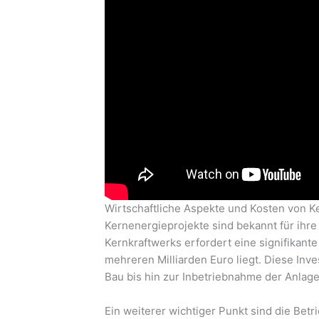
Wirtschaftliche Aspekte und Kosten von K
Kernenergieprojekte sind bekannt für ihre
Kernkraftwerks erfordert eine signifikante 
mehreren Milliarden Euro liegt. Diese Inv
Bau bis hin zur Inbetriebnahme der Anlage
Ein weiterer wichtiger Punkt sind die Betr