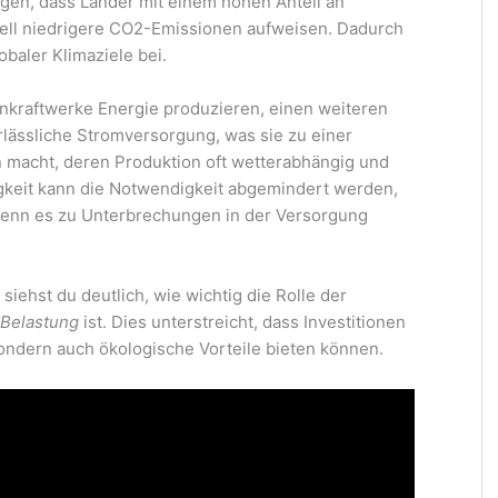
igen, dass Länder mit einem hohen Anteil an
iell niedrigere CO2-Emissionen aufweisen. Dadurch
obaler Klimaziele bei.
rnkraftwerke Energie produzieren, einen weiteren
verlässliche Stromversorgung, was sie zu einer
 macht, deren Produktion oft wetterabhängig und
tigkeit kann die Notwendigkeit abgemindert werden,
 wenn es zu Unterbrechungen in der Versorgung
siehst du deutlich, wie wichtig die Rolle der
Belastung
ist. Dies unterstreicht, dass Investitionen
 sondern auch ökologische Vorteile bieten können.