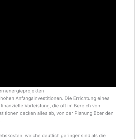
ernenergieprojekten
 hohen Anfangsinvestitionen. Die Errichtung eines
finanzielle Vorleistung, die oft im Bereich von
estitionen decken alles ab, von der Planung über den
.
iebskosten, welche deutlich geringer sind als die