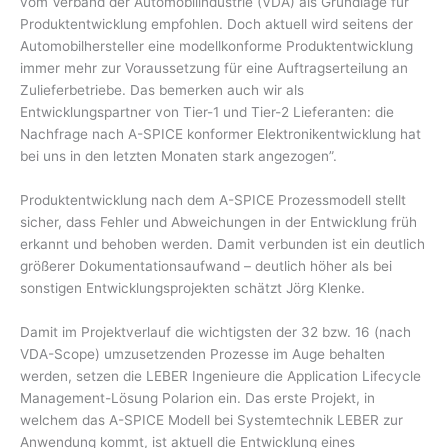
vom Verband der Automobilindustrie (VDA) als Grundlage für
Produktentwicklung empfohlen. Doch aktuell wird seitens der
Automobilhersteller eine modellkonforme Produktentwicklung
immer mehr zur Voraussetzung für eine Auftragserteilung an
Zulieferbetriebe. Das bemerken auch wir als
Entwicklungspartner von Tier-1 und Tier-2 Lieferanten: die
Nachfrage nach A-SPICE konformer Elektronikentwicklung hat
bei uns in den letzten Monaten stark angezogen”.
Produktentwicklung nach dem A-SPICE Prozessmodell stellt
sicher, dass Fehler und Abweichungen in der Entwicklung früh
erkannt und behoben werden. Damit verbunden ist ein deutlich
größerer Dokumentationsaufwand – deutlich höher als bei
sonstigen Entwicklungsprojekten schätzt Jörg Klenke.
Damit im Projektverlauf die wichtigsten der 32 bzw. 16 (nach
VDA-Scope) umzusetzenden Prozesse im Auge behalten
werden, setzen die LEBER Ingenieure die Application Lifecycle
Management-Lösung Polarion ein. Das erste Projekt, in
welchem das A-SPICE Modell bei Systemtechnik LEBER zur
Anwendung kommt, ist aktuell die Entwicklung eines