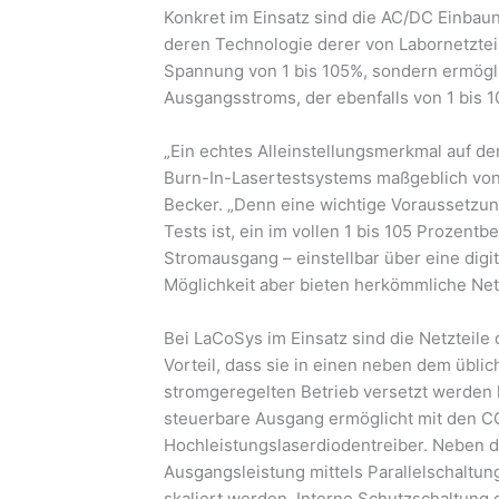
Konkret im Einsatz sind die AC/DC Einbau
deren Technologie derer von Labornetzteile
Spannung von 1 bis 105%, sondern ermögl
Ausgangsstroms, der ebenfalls von 1 bis 10
„Ein echtes Alleinstellungsmerkmal auf d
Burn-In-Lasertestsystems maßgeblich von
Becker. „Denn eine wichtige Voraussetzun
Tests ist, ein im vollen 1 bis 105 Prozen
Stromausgang – einstellbar über eine digit
Möglichkeit aber bieten herkömmliche Netzt
Bei LaCoSys im Einsatz sind die Netzteil
Vorteil, dass sie in einen neben dem übl
stromgeregelten Betrieb versetzt werden 
steuerbare Ausgang ermöglicht mit den CO
Hochleistungslaserdiodentreiber. Neben 
Ausgangsleistung mittels Parallelschaltun
skaliert werden. Interne Schutzschaltung 