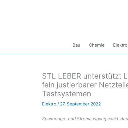
Zum
Inhalt
springen
Bau
Chemie
Elektro
STL LEBER unterstützt 
fein justierbarer Netztei
Testsystemen
Elektro
/
27. September 2022
Spannungs- und Stromausgang exakt steue