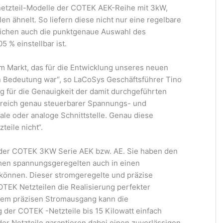
netzteil-Modelle der COTEK AEK-Reihe mit 3kW,
n ähnelt. So liefern diese nicht nur eine regelbare
ichen auch die punktgenaue Auswahl des
5 % einstellbar ist.
em Markt, das für die Entwicklung unseres neuen
 Bedeutung war“, so LaCoSys Geschäftsführer Tino
g für die Genauigkeit der damit durchgeführten
tbereich genau steuerbarer Spannungs- und
ale oder analoge Schnittstelle. Genau diese
eile nicht“.
e der COTEK 3KW Serie AEK bzw. AE. Sie haben den
ichen spannungsgeregelten auch in einen
können. Dieser stromgeregelte und präzise
TEK Netzteilen die Realisierung perfekter
dem präzisen Stromausgang kann die
g der COTEK -Netzteile bis 15 Kilowatt einfach
der Netzteile garantieren dabei einen zuverlässigen