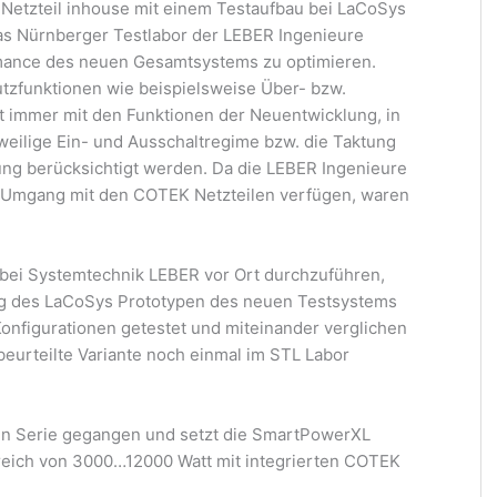
Netzteil inhouse mit einem Testaufbau bei LaCoSys
das Nürnberger Testlabor der LEBER Ingenieure
mance des neuen Gesamtsystems zu optimieren.
hutzfunktionen wie beispielsweise Über- bzw.
 immer mit den Funktionen der Neuentwicklung, in
eweilige Ein- und Ausschaltregime bzw. die Taktung
lung berücksichtigt werden. Da die LEBER Ingenieure
Umgang mit den COTEK Netzteilen verfügen, waren
 bei Systemtechnik LEBER vor Ort durchzuführen,
ung des LaCoSys Prototypen des neuen Testsystems
nfigurationen getestet und miteinander verglichen
eurteilte Variante noch einmal im STL Labor
 in Serie gegangen und setzt die SmartPowerXL
reich von 3000…12000 Watt mit integrierten COTEK