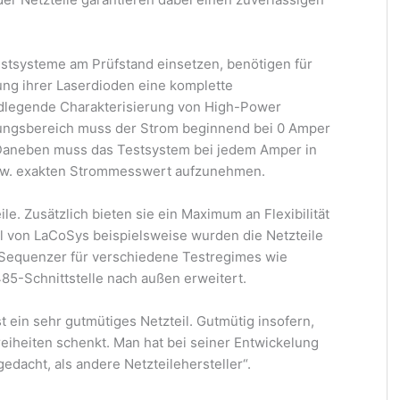
estsysteme am Prüfstand einsetzen, benötigen für
ung ihrer Laserdioden eine komplette
dlegende Charakterisierung von High-Power
ungsbereich muss der Strom beginnend bei 0 Amper
. Daneben muss das Testsystem bei jedem Amper in
bzw. exakten Strommesswert aufzunehmen.
e. Zusätzlich bieten sie ein Maximum an Flexibilität
ll von LaCoSys beispielsweise wurden die Netzteile
n Sequenzer für verschiedene Testregimes wie
85-Schnittstelle nach außen erweitert.
 ein sehr gutmütiges Netzteil. Gutmütig insofern,
reiheiten schenkt. Man hat bei seiner Entwickelung
gedacht, als andere Netzteilehersteller“.