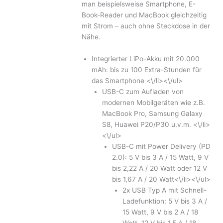
man beispielsweise Smartphone, E-
Book-Reader und MacBook gleichzeitig
mit Strom – auch ohne Steckdose in der
Nähe.
Integrierter LiPo-Akku mit 20.000
mAh: bis zu 100 Extra-Stunden für
das Smartphone <\/li><\/ul>
USB-C zum Aufladen von
modernen Mobilgeräten wie z.B.
MacBook Pro, Samsung Galaxy
S8, Huawei P20/P30 u.v.m. <\/li>
<\/ul>
USB-C mit Power Delivery (PD
2.0): 5 V bis 3 A / 15 Watt, 9 V
bis 2,22 A / 20 Watt oder 12 V
bis 1,67 A / 20 Watt<\/li><\/ul>
2x USB Typ A mit Schnell-
Ladefunktion: 5 V bis 3 A /
15 Watt, 9 V bis 2 A / 18
Watt, 12 V bis 1,5 A / 18