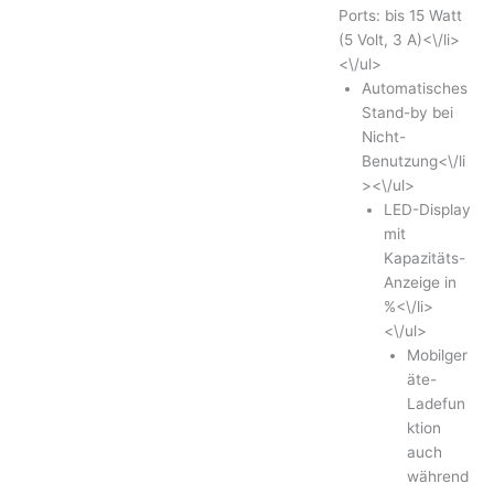
Ports: bis 15 Watt
(5 Volt, 3 A)<\/li>
<\/ul>
Automatisches
Stand-by bei
Nicht-
Benutzung<\/li
><\/ul>
LED-Display
mit
Kapazitäts-
Anzeige in
%<\/li>
<\/ul>
Mobilger
äte-
Ladefun
ktion
auch
während