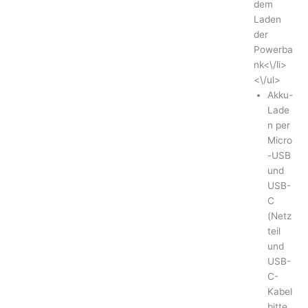
dem
Laden
der
Powerba
nk<\/li>
<\/ul>
Akku-
Lade
n per
Micro
-USB
und
USB-
C
(Netz
teil
und
USB-
C-
Kabel
bitte