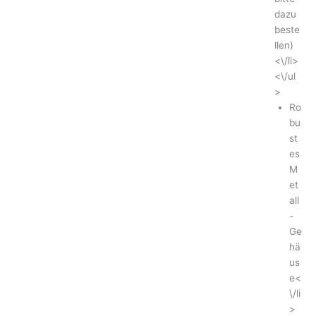
dazu
beste
llen)
<\/li>
<\/ul
>
Ro
bu
st
es
M
et
all
-
Ge
hä
us
e<
\/li
>