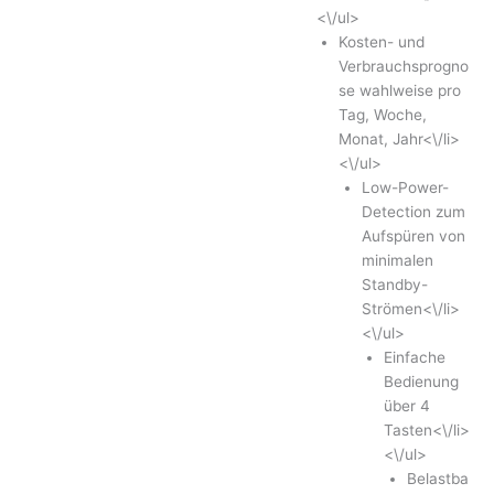
<\/ul>
Kosten- und
Verbrauchsprogno
se wahlweise pro
Tag, Woche,
Monat, Jahr<\/li>
<\/ul>
Low-Power-
Detection zum
Aufspüren von
minimalen
Standby-
Strömen<\/li>
<\/ul>
Einfache
Bedienung
über 4
Tasten<\/li>
<\/ul>
Belastba