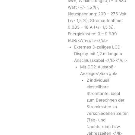
kWh, Wirkleistung: 0,1 – 3.680
Watt (+/- 1,5 %),
Netzspannung: 200 – 276 Volt
(+/- 1,5 %), Stromaufnahme:
0,005 – 16 A (+/- 1,5 %),
Energiekosten: 0 – 9.999
EUR/kWh<\/li><\/ul>
Externes 3-zeiliges LCD-
Display mit 1,2 m langem
Anschlusskabel <\/li><\/ul>
Mit CO2-Ausstoß-
Anzeige<\/li><\/ul>
2 individuell
einstellbare
Stromtarife: ideal
zum Berechnen der
Stromkosten zu
verschiedenen Zeiten
(Tag- und
Nachtstrom) bzw.
Jahreszeiten <\/li>