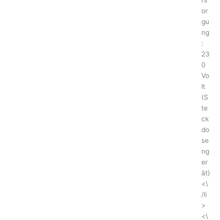
or
gu
ng
:
23
0
Vo
lt
(S
te
ck
do
se
ng
er
ät)
<\
/li
>
<\