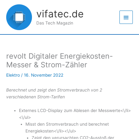
Zum
Haup
Inhalt
vifatec.de
springen
Das Tech Magazin
revolt Digitaler Energiekosten-
Messer & Strom-Zähler
Elektro
/
16. November 2022
Berechnet und zeigt den Stromverbrauch von 2
verschiedenen Strom-Tarifen
Externes LCD-Display zum Ablesen der Messwerte<\/li>
<\/ul>
Misst den Stromverbrauch und berechnet
Energiekosten<\/li><\/ul>
Zeigt den verursachten CO2-Ausstoß der