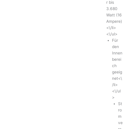
r bis
3.680
Watt (16
Ampere)
<\/li>
<\/ul>
Für
den
Innen
berei
ch
geeig
net<\
/li>
<\/ul
>
St
ro
m
ve
rs