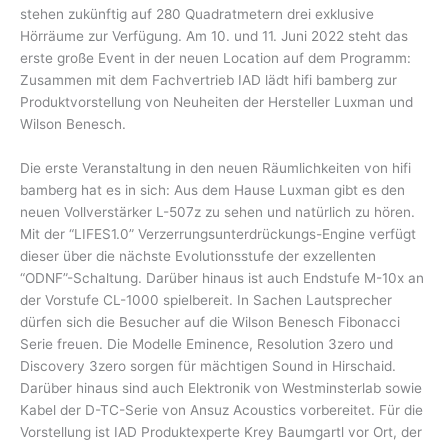
stehen zukünftig auf 280 Quadratmetern drei exklusive
Hörräume zur Verfügung. Am 10. und 11. Juni 2022 steht das
erste große Event in der neuen Location auf dem Programm:
Zusammen mit dem Fachvertrieb IAD lädt hifi bamberg zur
Produktvorstellung von Neuheiten der Hersteller Luxman und
Wilson Benesch.
Die erste Veranstaltung in den neuen Räumlichkeiten von hifi
bamberg hat es in sich: Aus dem Hause Luxman gibt es den
neuen Vollverstärker L-507z zu sehen und natürlich zu hören.
Mit der “LIFES1.0” Verzerrungsunterdrückungs-Engine verfügt
dieser über die nächste Evolutionsstufe der exzellenten
“ODNF”-Schaltung. Darüber hinaus ist auch Endstufe M-10x an
der Vorstufe CL-1000 spielbereit. In Sachen Lautsprecher
dürfen sich die Besucher auf die Wilson Benesch Fibonacci
Serie freuen. Die Modelle Eminence, Resolution 3zero und
Discovery 3zero sorgen für mächtigen Sound in Hirschaid.
Darüber hinaus sind auch Elektronik von Westminsterlab sowie
Kabel der D-TC-Serie von Ansuz Acoustics vorbereitet. Für die
Vorstellung ist IAD Produktexperte Krey Baumgartl vor Ort, der