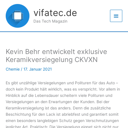
Zum
Haup
Inhalt
vifatec.de
springen
Das Tech Magazin
Kevin Behr entwickelt exklusive
Keramikversiegelung CKVXN
Chemie
/
17. Januar 2021
Es gibt unzählige Versiegelungen und Polituren für das Auto –
doch kein Produkt hält wirklich, was es verspricht. Vor allem in
Hinblick auf die Lebensdauer scheitern viele Polituren und
Versiegelungen an den Erwartungen der Kunden. Bei der
Keramikversiegelung ist das anders. Denn die zusätzliche
Beschichtung für den Lack ist abriebfest und garantiert somit
einen besonders langlebigen Schutz gegen Verschmutzungen
jeglicher Art. Praktisch: Die Versiegelung eignet sich nicht nur