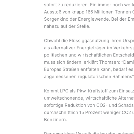
sofort zu reduzieren. Ein immer noch wei
Ausstoß von knapp 166 Millionen Tonnen 
Sorgenkind der Energiewende. Bei der Emis
nahezu auf der Stelle.
Obwohl die Flüssiggasnutzung ihren Urspr
als alternativer Energieträger im Verkehr
politischen und wirtschaftlichen Entsche
muss sich ändern, erklärt Thomsen: “Damit
Europas Straßen entfalten kann, bedarf e
angemessenen regulatorischen Rahmens”
Kommt LPG als Pkw-Kraftstoff zum Einsatz,
umweltschonende, wirtschaftliche Alternat
sofortige Reduktion von CO2- und Schadst
durchschnittlich 15 Prozent weniger CO2 
Benzinern.
Der ganz klare Vorteil: die bereits vorhan