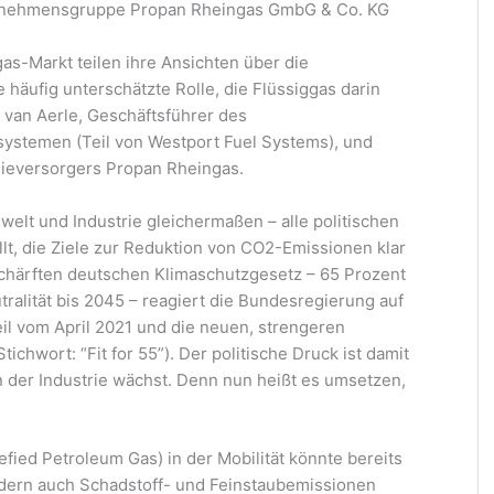
rnehmensgruppe Propan Rheingas GmbG & Co. KG
as-Markt teilen ihre Ansichten über die
häufig unterschätzte Rolle, die Flüssiggas darin
t van Aerle, Geschäftsführer des
ssystemen (Teil von Westport Fuel Systems), und
ieversorgers Propan Rheingas.
welt und Industrie gleichermaßen – alle politischen
lt, die Ziele zur Reduktion von CO2-Emissionen klar
rschärften deutschen Klimaschutzgesetz – 65 Prozent
ralität bis 2045 – reagiert die Bundesregierung auf
l vom April 2021 und die neuen, strengeren
chwort: “Fit for 55”). Der politische Druck ist damit
 der Industrie wächst. Denn nun heißt es umsetzen,
efied Petroleum Gas) in der Mobilität könnte bereits
ndern auch Schadstoff- und Feinstaubemissionen