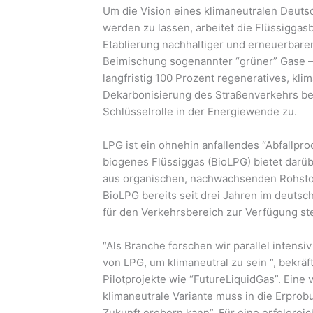
Um die Vision eines klimaneutralen Deuts
werden zu lassen, arbeitet die Flüssiggas
Etablierung nachhaltiger und erneuerbarer
Beimischung sogenannter “grüner” Gase – 
langfristig 100 Prozent regeneratives, kl
Dekarbonisierung des Straßenverkehrs be
Schlüsselrolle in der Energiewende zu.
LPG ist ein ohnehin anfallendes “Abfallpr
biogenes Flüssiggas (BioLPG) bietet darüb
aus organischen, nachwachsenden Rohsto
BioLPG bereits seit drei Jahren im deutsch
für den Verkehrsbereich zur Verfügung st
“Als Branche forschen wir parallel intensi
von LPG, um klimaneutral zu sein “, bekrä
Pilotprojekte wie “FutureLiquidGas”. Eine
klimaneutrale Variante muss in die Erprobu
Zukunft erobern kann”. Für eine erfolgre