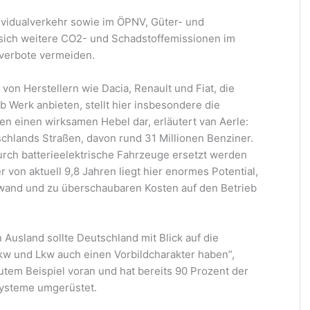
ividualverkehr sowie im ÖPNV, Güter- und
 sich weitere CO2- und Schadstoffemissionen im
rverbote vermeiden.
n Herstellern wie Dacia, Renault und Fiat, die
 Werk anbieten, stellt hier insbesondere die
n einen wirksamen Hebel dar, erläutert van Aerle:
schlands Straßen, davon rund 31 Millionen Benziner.
durch batterieelektrische Fahrzeuge ersetzt werden
 von aktuell 9,8 Jahren liegt hier enormes Potential,
wand und zu überschaubaren Kosten auf den Betrieb
 Ausland sollte Deutschland mit Blick auf die
w und Lkw auch einen Vorbildcharakter haben”,
gutem Beispiel voran und hat bereits 90 Prozent der
systeme umgerüstet.