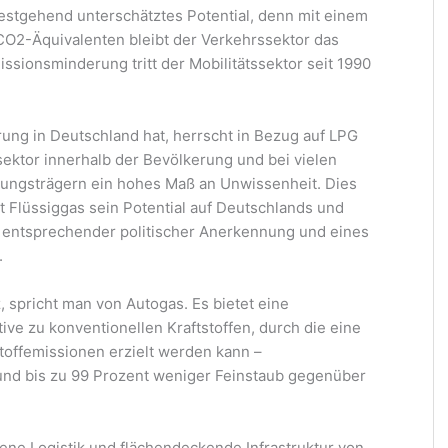
testgehend unterschätztes Potential, denn mit einem
CO2-Äquivalenten bleibt der Verkehrssektor das
sionsminderung tritt der Mobilitätssektor seit 1990
ung in Deutschland hat, herrscht in Bezug auf LPG
ssektor innerhalb der Bevölkerung und bei vielen
idungsträgern ein hohes Maß an Unwissenheit. Dies
 Flüssiggas sein Potential auf Deutschlands und
s entsprechender politischer Anerkennung und eines
.
 spricht man von Autogas. Es bietet eine
ive zu konventionellen Kraftstoffen, durch die eine
offemissionen erzielt werden kann –
und bis zu 99 Prozent weniger Feinstaub gegenüber
dene Logistik und flächendeckende Infrastruktur von