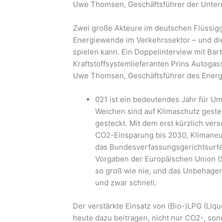
Uwe Thomsen, Geschäftsführer der Unte
Zwei große Akteure im deutschen Flüssigg
Energiewende im Verkehrssektor – und die 
spielen kann. Ein Doppelinterview mit Bar
Kraftstoffsystemlieferanten Prins Autoga
Uwe Thomsen, Geschäftsführer des Energ
021 ist ein bedeutendes Jahr für Um
Weichen sind auf Klimaschutz gestel
gesteckt. Mit dem erst kürzlich ve
CO2-Einsparung bis 2030, Klimaneut
das Bundesverfassungsgerichtsurtei
Vorgaben der Europäischen Union (Sti
so groß wie nie, und das Unbehagen
und zwar schnell.
Der verstärkte Einsatz von (Bio-)LPG (Liqu
heute dazu beitragen, nicht nur CO2-, so