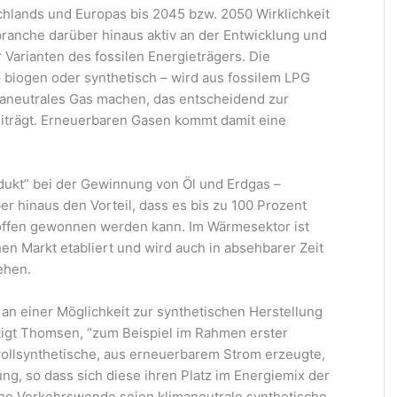
chlands und Europas bis 2045 bzw. 2050 Wirklichkeit
branche darüber hinaus aktiv an der Entwicklung und
 Varianten des fossilen Energieträgers. Die
biogen oder synthetisch – wird aus fossilem LPG
imaneutrales Gas machen, das entscheidend zur
iträgt. Erneuerbaren Gasen kommt damit eine
odukt” bei der Gewinnung von Öl und Erdgas –
er hinaus den Vorteil, dass es bis zu 100 Prozent
ffen gewonnen werden kann. Im Wärmesektor ist
en Markt etabliert und wird auch in absehbarer Zeit
ehen.
v an einer Möglichkeit zur synthetischen Herstellung
ftigt Thomsen, “zum Beispiel im Rahmen erster
 vollsynthetische, aus erneuerbarem Strom erzeugte,
ng, so dass sich diese ihren Platz im Energiemix der
iche Verkehrswende seien klimaneutrale synthetische